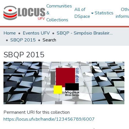
Communities
All of
Oth
&
Statistics
DSpace
inform
Collections
Home
Eventos UFV
SBQP - Simpósio Brasileiro de Qualidade do Projeto no Ambiente Construído
SBQP 2015
Search
SBQP 2015
Permanent URI for this collection
https://locus.ufv.br/handle/123456789/6007