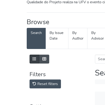
Qualidade do Projeto realiza na UFV o evento c
Browse
Search
By Issue
By
By
Date
Author
Advisor
Se
Filters
Reset filters