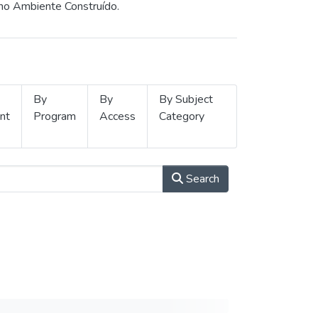
 no Ambiente Construído.
By
By
By Subject
nt
Program
Access
Category
Search