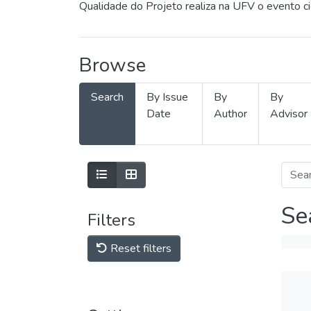
Qualidade do Projeto realiza na UFV o evento c
Browse
Search
By Issue
By
By
Date
Author
Advisor
Se
Filters
Reset filters