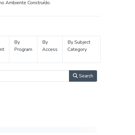
 no Ambiente Construído.
By
By
By Subject
nt
Program
Access
Category
Search