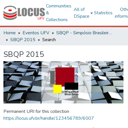
Communities
All of
Oth
&
Statistics
DSpace
inform
Collections
Home
Eventos UFV
SBQP - Simpósio Brasileiro de Qualidade do Projeto no Ambiente Construído
SBQP 2015
Search
SBQP 2015
Permanent URI for this collection
https://locus.ufv.br/handle/123456789/6007