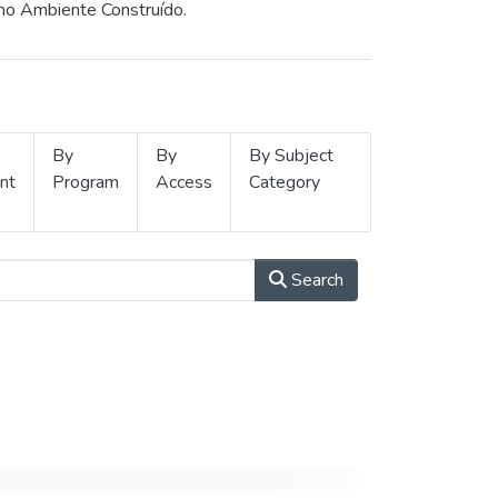
 no Ambiente Construído.
By
By
By Subject
nt
Program
Access
Category
Search