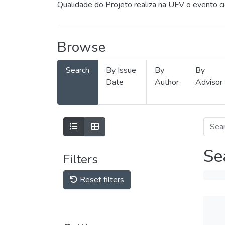
Qualidade do Projeto realiza na UFV o evento c
Browse
Search
By Issue
By
By
Date
Author
Advisor
Se
Filters
Reset filters