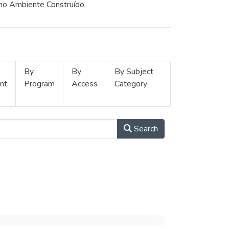
 no Ambiente Construído.
By
By
By Subject
nt
Program
Access
Category
Search