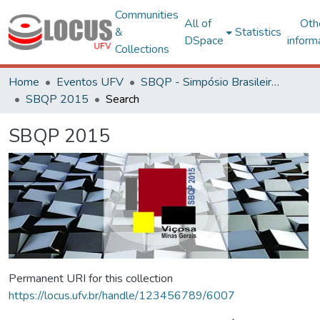
Communities
All of
Oth
&
Statistics
DSpace
inform
Collections
Home
Eventos UFV
SBQP - Simpósio Brasileiro de Qualidade do Projeto no Ambiente Construído
SBQP 2015
Search
SBQP 2015
Permanent URI for this collection
https://locus.ufv.br/handle/123456789/6007