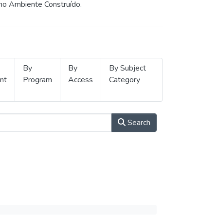
 no Ambiente Construído.
By
By
By Subject
nt
Program
Access
Category
Search