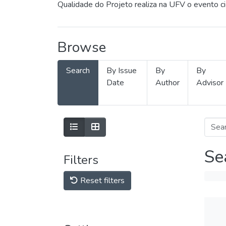
Qualidade do Projeto realiza na UFV o evento c
Browse
Search
By Issue
By
By
Date
Author
Advisor
Se
Filters
Reset filters