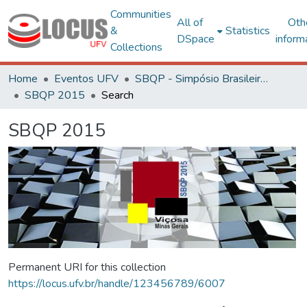
Communities
All of
Oth
&
Statistics
DSpace
inform
Collections
Home
Eventos UFV
SBQP - Simpósio Brasileiro de Qualidade do Projeto no Ambiente Construído
SBQP 2015
Search
SBQP 2015
Permanent URI for this collection
https://locus.ufv.br/handle/123456789/6007