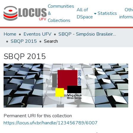
Communities
All of
Oth
&
Statistics
DSpace
inform
Collections
Home
Eventos UFV
SBQP - Simpósio Brasileiro de Qualidade do Projeto no Ambiente Construído
SBQP 2015
Search
SBQP 2015
Permanent URI for this collection
https://locus.ufv.br/handle/123456789/6007