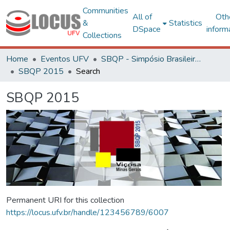
Communities
All of
Oth
&
Statistics
DSpace
inform
Collections
Home
Eventos UFV
SBQP - Simpósio Brasileiro de Qualidade do Projeto no Ambiente Construído
SBQP 2015
Search
SBQP 2015
Permanent URI for this collection
https://locus.ufv.br/handle/123456789/6007