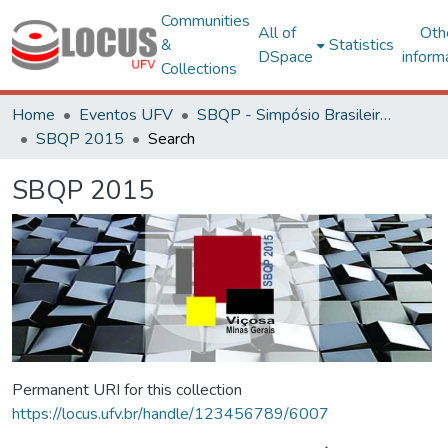
Communities
All of
Oth
&
Statistics
DSpace
inform
Collections
Home
Eventos UFV
SBQP - Simpósio Brasileiro de Qualidade do Projeto no Ambiente Construído
SBQP 2015
Search
SBQP 2015
Permanent URI for this collection
https://locus.ufv.br/handle/123456789/6007