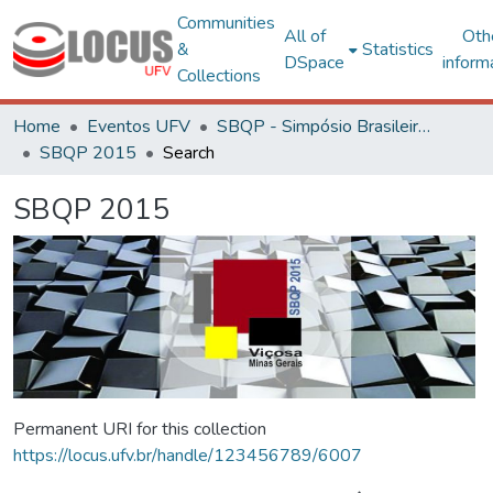
Communities
All of
Oth
&
Statistics
DSpace
inform
Collections
Home
Eventos UFV
SBQP - Simpósio Brasileiro de Qualidade do Projeto no Ambiente Construído
SBQP 2015
Search
SBQP 2015
Permanent URI for this collection
https://locus.ufv.br/handle/123456789/6007