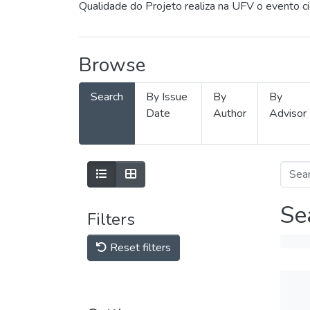
Qualidade do Projeto realiza na UFV o evento c
Browse
Search
By Issue
By
By
Date
Author
Advisor
Se
Filters
Reset filters