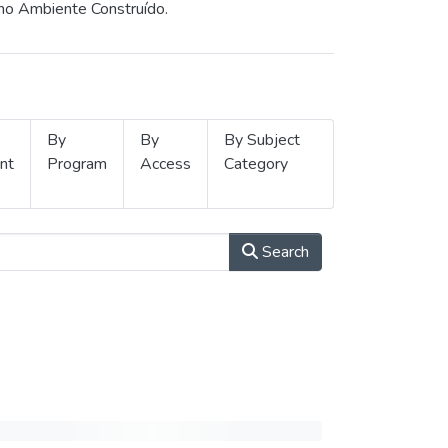
 no Ambiente Construído.
By
By
By Subject
nt
Program
Access
Category
Search