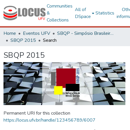
Communities
All of
Oth
&
Statistics
DSpace
inform
Collections
Home
Eventos UFV
SBQP - Simpósio Brasileiro de Qualidade do Projeto no Ambiente Construído
SBQP 2015
Search
SBQP 2015
Permanent URI for this collection
https://locus.ufv.br/handle/123456789/6007