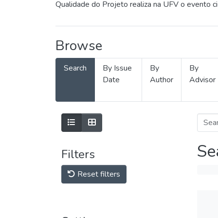
Qualidade do Projeto realiza na UFV o evento c
Browse
Search
By Issue
By
By
Date
Author
Advisor
Se
Filters
Reset filters