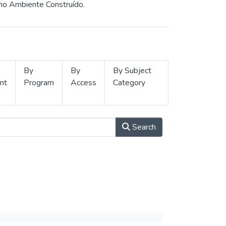
 no Ambiente Construído.
By
By
By Subject
nt
Program
Access
Category
Search