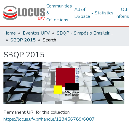
Communities
All of
Oth
&
Statistics
DSpace
inform
Collections
Home
Eventos UFV
SBQP - Simpósio Brasileiro de Qualidade do Projeto no Ambiente Construído
SBQP 2015
Search
SBQP 2015
Permanent URI for this collection
https://locus.ufv.br/handle/123456789/6007