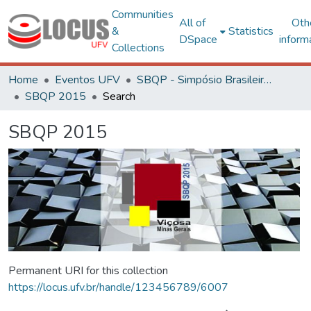
Communities
All of
Oth
&
Statistics
DSpace
inform
Collections
Home
Eventos UFV
SBQP - Simpósio Brasileiro de Qualidade do Projeto no Ambiente Construído
SBQP 2015
Search
SBQP 2015
Permanent URI for this collection
https://locus.ufv.br/handle/123456789/6007