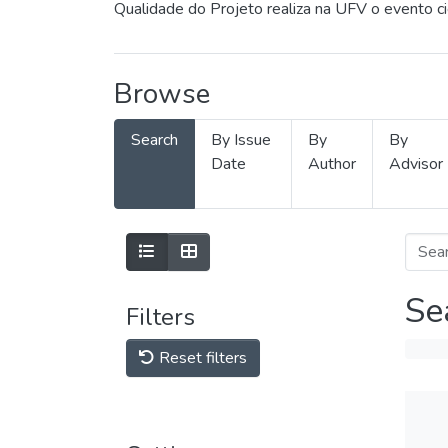
Qualidade do Projeto realiza na UFV o evento c
Browse
Search
By Issue
By
By
Date
Author
Advisor
Se
Filters
Reset filters