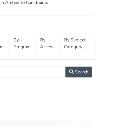
 no Ambiente Construído.
By
By
By Subject
nt
Program
Access
Category
Search