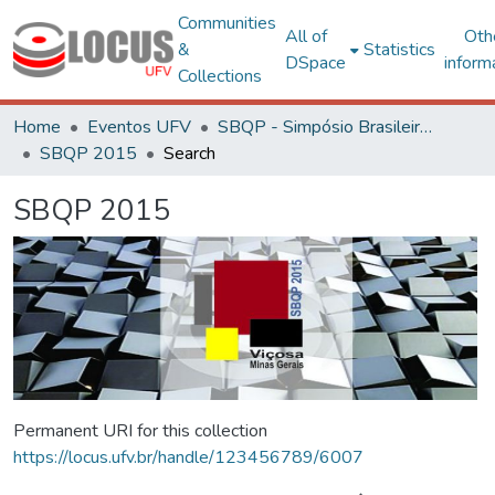
Communities
All of
Oth
&
Statistics
DSpace
inform
Collections
Home
Eventos UFV
SBQP - Simpósio Brasileiro de Qualidade do Projeto no Ambiente Construído
SBQP 2015
Search
SBQP 2015
Permanent URI for this collection
https://locus.ufv.br/handle/123456789/6007