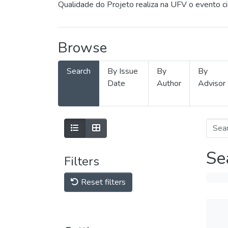
Qualidade do Projeto realiza na UFV o evento c
Browse
Search
By Issue
By
By
Date
Author
Advisor
Se
Filters
Reset filters