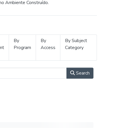
 no Ambiente Construído.
By
By
By Subject
nt
Program
Access
Category
Search