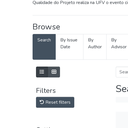
Qualidade do Projeto realiza na UFV o evento c
Browse
Search
By Issue
By
By
Date
Author
Advisor
Se
Filters
Reset filters