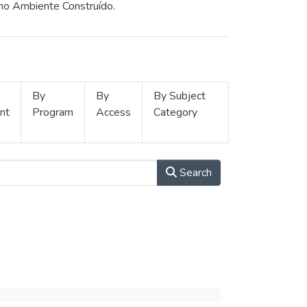
 no Ambiente Construído.
By
By
By Subject
nt
Program
Access
Category
Search