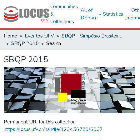
Communities
All of
Oth
&
Statistics
DSpace
inform
Collections
Home
Eventos UFV
SBQP - Simpósio Brasileiro de Qualidade do Projeto no Ambiente Construído
SBQP 2015
Search
SBQP 2015
Permanent URI for this collection
https://locus.ufv.br/handle/123456789/6007