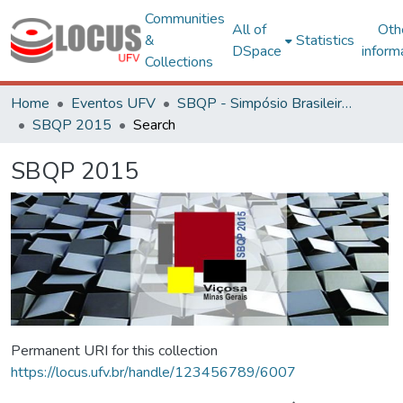
Communities
All of
Oth
&
Statistics
DSpace
inform
Collections
Home
Eventos UFV
SBQP - Simpósio Brasileiro de Qualidade do Projeto no Ambiente Construído
SBQP 2015
Search
SBQP 2015
Permanent URI for this collection
https://locus.ufv.br/handle/123456789/6007