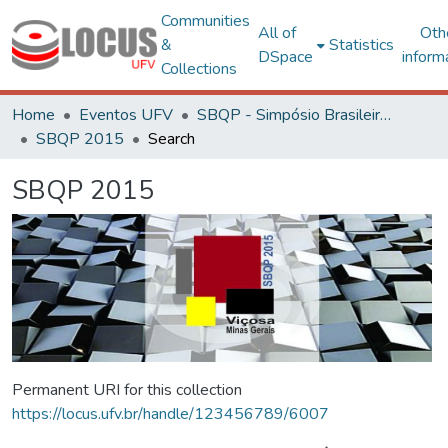
Communities
All of
Oth
&
Statistics
DSpace
inform
Collections
Home
Eventos UFV
SBQP - Simpósio Brasileiro de Qualidade do Projeto no Ambiente Construído
SBQP 2015
Search
SBQP 2015
Permanent URI for this collection
https://locus.ufv.br/handle/123456789/6007