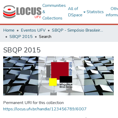
Communities
All of
Oth
&
Statistics
DSpace
inform
Collections
Home
Eventos UFV
SBQP - Simpósio Brasileiro de Qualidade do Projeto no Ambiente Construído
SBQP 2015
Search
SBQP 2015
Permanent URI for this collection
https://locus.ufv.br/handle/123456789/6007