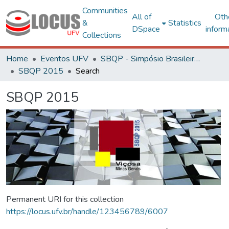
Communities
All of
Oth
&
Statistics
DSpace
inform
Collections
Home
Eventos UFV
SBQP - Simpósio Brasileiro de Qualidade do Projeto no Ambiente Construído
SBQP 2015
Search
SBQP 2015
Permanent URI for this collection
https://locus.ufv.br/handle/123456789/6007