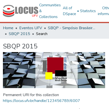
Communities
All of
Oth
&
Statistics
DSpace
inform
Collections
Home
Eventos UFV
SBQP - Simpósio Brasileiro de Qualidade do Projeto no Ambiente Construído
SBQP 2015
Search
SBQP 2015
Permanent URI for this collection
https://locus.ufv.br/handle/123456789/6007