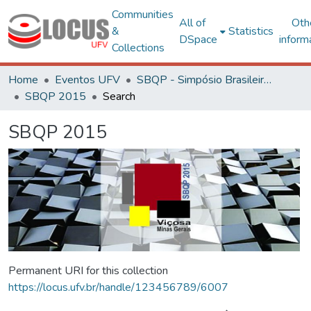
Communities
All of
Oth
&
Statistics
DSpace
inform
Collections
Home
Eventos UFV
SBQP - Simpósio Brasileiro de Qualidade do Projeto no Ambiente Construído
SBQP 2015
Search
SBQP 2015
Permanent URI for this collection
https://locus.ufv.br/handle/123456789/6007