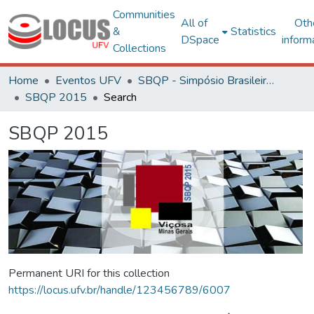
Communities
All of
Oth
&
Statistics
DSpace
inform
Collections
Home
Eventos UFV
SBQP - Simpósio Brasileiro de Qualidade do Projeto no Ambiente Construído
SBQP 2015
Search
SBQP 2015
Permanent URI for this collection
https://locus.ufv.br/handle/123456789/6007