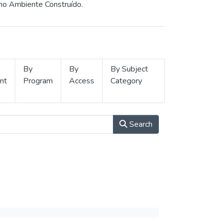
 no Ambiente Construído.
By
By
By Subject
nt
Program
Access
Category
Search