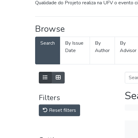
Qualidade do Projeto realiza na UFV o evento c
Browse
Search
By Issue
By
By
Date
Author
Advisor
Se
Filters
Reset filters