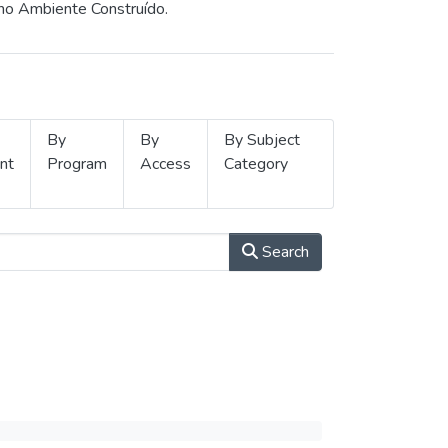
 no Ambiente Construído.
By
By
By Subject
nt
Program
Access
Category
Search