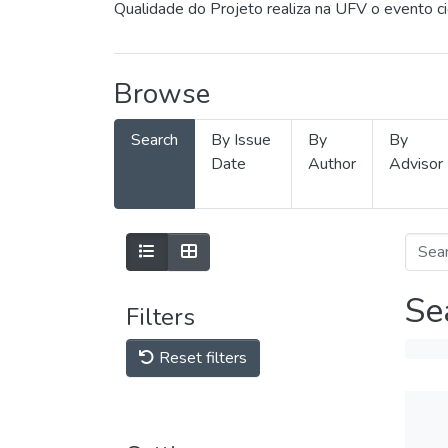
Qualidade do Projeto realiza na UFV o evento c
Browse
Search
By Issue
By
By
Date
Author
Advisor
Se
Filters
Reset filters