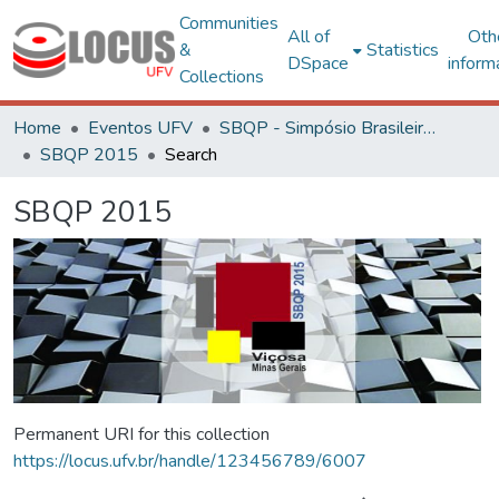
Communities
All of
Oth
&
Statistics
DSpace
inform
Collections
Home
Eventos UFV
SBQP - Simpósio Brasileiro de Qualidade do Projeto no Ambiente Construído
SBQP 2015
Search
SBQP 2015
Permanent URI for this collection
https://locus.ufv.br/handle/123456789/6007