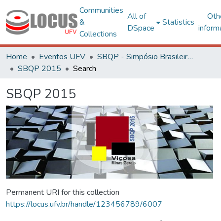
Communities
All of
Oth
&
Statistics
DSpace
inform
Collections
Home
Eventos UFV
SBQP - Simpósio Brasileiro de Qualidade do Projeto no Ambiente Construído
SBQP 2015
Search
SBQP 2015
Permanent URI for this collection
https://locus.ufv.br/handle/123456789/6007