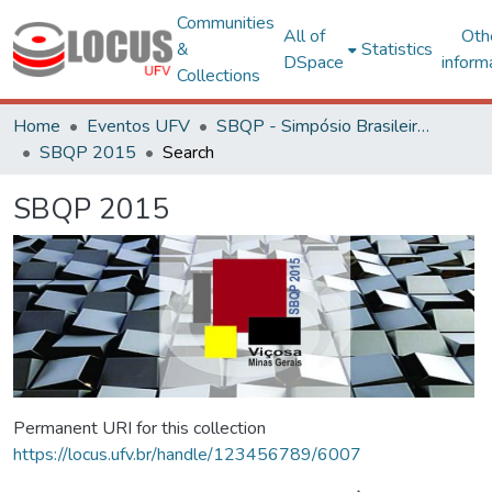
Communities
All of
Oth
&
Statistics
DSpace
inform
Collections
Home
Eventos UFV
SBQP - Simpósio Brasileiro de Qualidade do Projeto no Ambiente Construído
SBQP 2015
Search
SBQP 2015
Permanent URI for this collection
https://locus.ufv.br/handle/123456789/6007