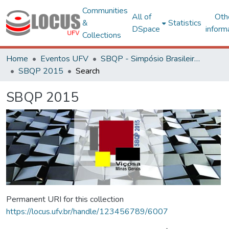
Communities
All of
Oth
&
Statistics
DSpace
inform
Collections
Home
Eventos UFV
SBQP - Simpósio Brasileiro de Qualidade do Projeto no Ambiente Construído
SBQP 2015
Search
SBQP 2015
Permanent URI for this collection
https://locus.ufv.br/handle/123456789/6007