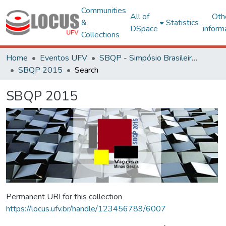
Communities
All of
Oth
&
Statistics
DSpace
inform
Collections
Home
Eventos UFV
SBQP - Simpósio Brasileiro de Qualidade do Projeto no Ambiente Construído
SBQP 2015
Search
SBQP 2015
Permanent URI for this collection
https://locus.ufv.br/handle/123456789/6007