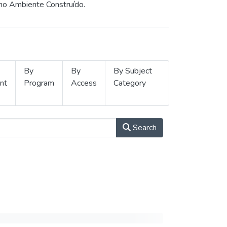
 no Ambiente Construído.
By
By
By Subject
nt
Program
Access
Category
Search