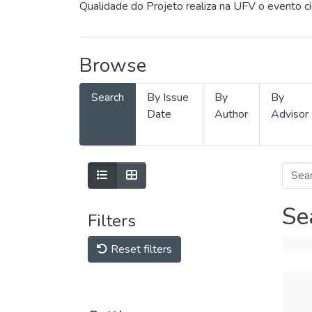
Qualidade do Projeto realiza na UFV o evento c
Browse
Search
By Issue
By
By
Date
Author
Advisor
Se
Filters
Reset filters