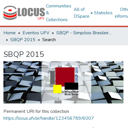
Communities
All of
Oth
&
Statistics
DSpace
inform
Collections
Home
Eventos UFV
SBQP - Simpósio Brasileiro de Qualidade do Projeto no Ambiente Construído
SBQP 2015
Search
SBQP 2015
Permanent URI for this collection
https://locus.ufv.br/handle/123456789/6007