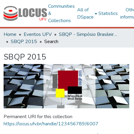
Communities
All of
Oth
&
Statistics
DSpace
inform
Collections
Home
Eventos UFV
SBQP - Simpósio Brasileiro de Qualidade do Projeto no Ambiente Construído
SBQP 2015
Search
SBQP 2015
Permanent URI for this collection
https://locus.ufv.br/handle/123456789/6007