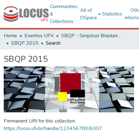
Communities
All of
Oth
&
Statistics
DSpace
inform
Collections
Home
Eventos UFV
SBQP - Simpósio Brasileiro de Qualidade do Projeto no Ambiente Construído
SBQP 2015
Search
SBQP 2015
Permanent URI for this collection
https://locus.ufv.br/handle/123456789/6007