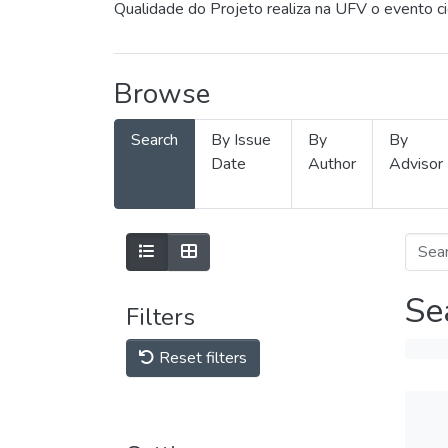
Qualidade do Projeto realiza na UFV o evento c
Browse
Search
By Issue
By
By
Date
Author
Advisor
Se
Filters
Reset filters