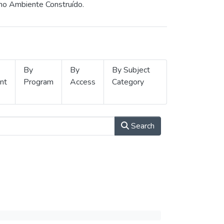
 no Ambiente Construído.
By
By
By Subject
nt
Program
Access
Category
Search