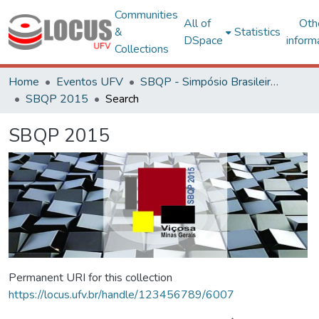
Communities
All of
Oth
&
Statistics
DSpace
inform
Collections
Home
Eventos UFV
SBQP - Simpósio Brasileiro de Qualidade do Projeto no Ambiente Construído
SBQP 2015
Search
SBQP 2015
Permanent URI for this collection
https://locus.ufv.br/handle/123456789/6007