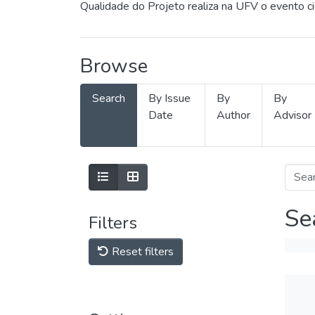
Qualidade do Projeto realiza na UFV o evento c
Browse
Search
By Issue
By
By
Date
Author
Advisor
Se
Filters
Reset filters