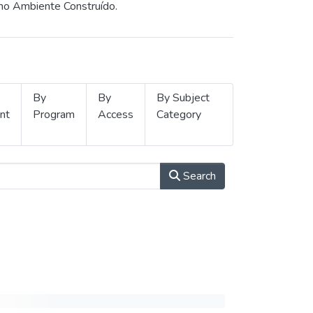
 no Ambiente Construído.
By
By
By Subject
nt
Program
Access
Category
Search