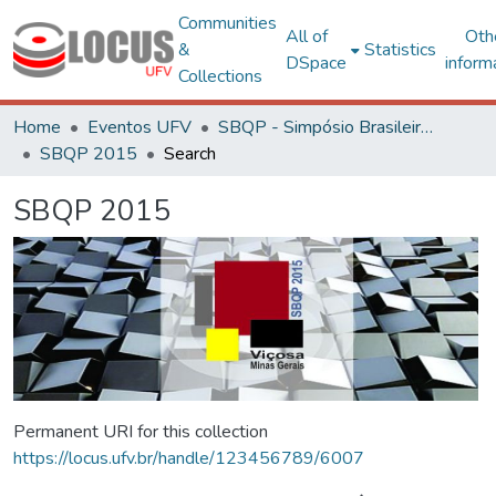
Communities
All of
Oth
&
Statistics
DSpace
inform
Collections
Home
Eventos UFV
SBQP - Simpósio Brasileiro de Qualidade do Projeto no Ambiente Construído
SBQP 2015
Search
SBQP 2015
Permanent URI for this collection
https://locus.ufv.br/handle/123456789/6007