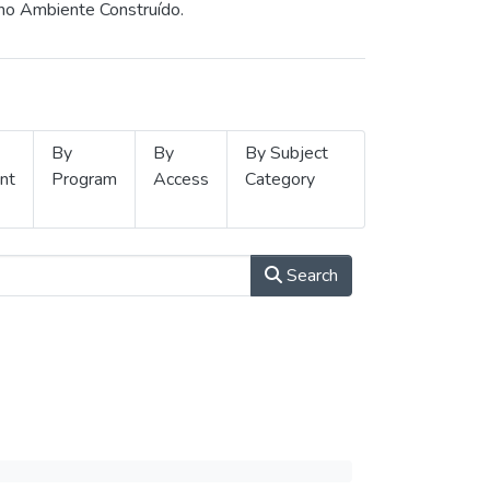
 no Ambiente Construído.
By
By
By Subject
nt
Program
Access
Category
Search