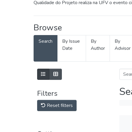
Qualidade do Projeto realiza na UFV o evento c
Browse
Search
By Issue
By
By
Date
Author
Advisor
Se
Filters
Reset filters