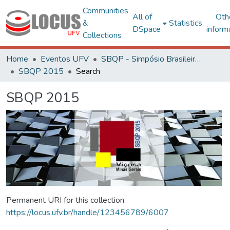
Communities
All of
Oth
&
Statistics
DSpace
inform
Collections
Home
Eventos UFV
SBQP - Simpósio Brasileiro de Qualidade do Projeto no Ambiente Construído
SBQP 2015
Search
SBQP 2015
Permanent URI for this collection
https://locus.ufv.br/handle/123456789/6007