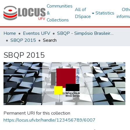
Communities
All of
Oth
&
Statistics
DSpace
inform
Collections
Home
Eventos UFV
SBQP - Simpósio Brasileiro de Qualidade do Projeto no Ambiente Construído
SBQP 2015
Search
SBQP 2015
Permanent URI for this collection
https://locus.ufv.br/handle/123456789/6007