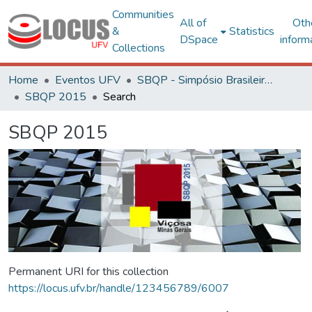
Communities
All of
Oth
&
Statistics
DSpace
inform
Collections
Home
Eventos UFV
SBQP - Simpósio Brasileiro de Qualidade do Projeto no Ambiente Construído
SBQP 2015
Search
SBQP 2015
Permanent URI for this collection
https://locus.ufv.br/handle/123456789/6007