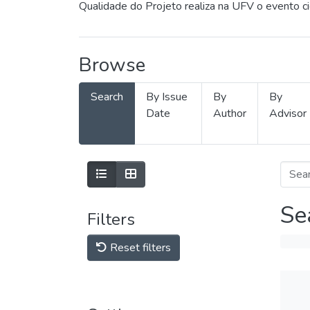
Qualidade do Projeto realiza na UFV o evento c
Browse
Search
By Issue
By
By
Date
Author
Advisor
Se
Filters
Reset filters