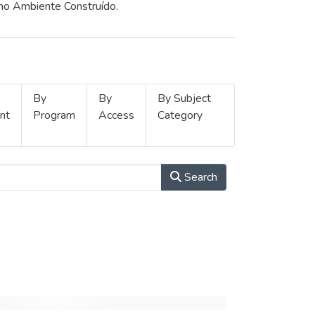
 no Ambiente Construído.
By
By
By Subject
nt
Program
Access
Category
Search